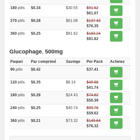
180
pills
$0.34
$30.55
$91.62
$61.07
270
pills
$0.28
$61.08
$137.43
$76.35
360
pills
$0.25
$91.62
$183.24
$91.62
Glucophage
,
500mg
Paquet
Par comprimé
Savings
Per Pack
Achetez
90
pills
$0.42
$37.41
120
pills
$0.35
$8.14
$49.88
$41.74
180
pills
$0.28
$24.43
$74.82
$50.39
240
pills
$0.25
$40.74
$99.76
$59.02
360
pills
$0.21
$73.32
$149.64
$76.32