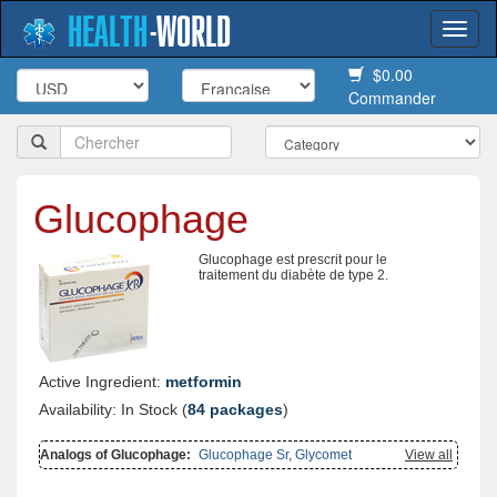
HEALTH
-
WORLD
Togg
navi
$0.00
Commander
Glucophage
Glucophage est prescrit pour le
traitement du diabète de type 2.
Active Ingredient:
metformin
Availability: In Stock (
84 packages
)
Analogs of Glucophage:
Glucophage Sr
,
Glycomet
View all