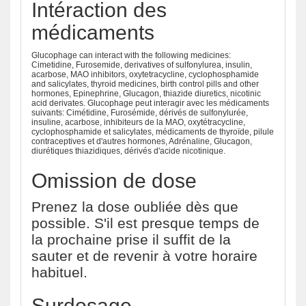
Intéraction des
médicaments
Glucophage can interact with the following medicines:
Cimetidine, Furosemide, derivatives of sulfonylurea, insulin,
acarbose, MAO inhibitors, oxytetracycline, cyclophosphamide
and salicylates, thyroid medicines, birth control pills and other
hormones, Epinephrine, Glucagon, thiazide diuretics, nicotinic
acid derivates. Glucophage peut interagir avec les médicaments
suivants: Cimétidine, Furosémide, dérivés de sulfonylurée,
insuline, acarbose, inhibiteurs de la MAO, oxytétracycline,
cyclophosphamide et salicylates, médicaments de thyroïde, pilule
contraceptives et d'autres hormones, Adrénaline, Glucagon,
diurétiques thiazidiques, dérivés d'acide nicotinique.
Omission de dose
Prenez la dose oubliée dès que
possible. S'il est presque temps de
la prochaine prise il suffit de la
sauter et de revenir à votre horaire
habituel.
Surdosage