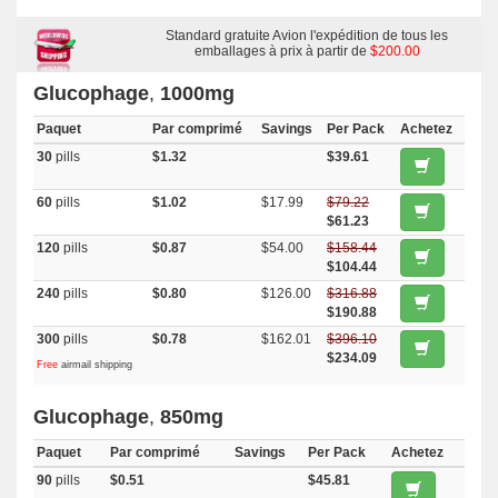
Standard gratuite Avion l'expédition de tous les
emballages à prix à partir de
$200.00
Glucophage
,
1000mg
Paquet
Par comprimé
Savings
Per Pack
Achetez
30
pills
$1.32
$39.61
60
pills
$1.02
$17.99
$79.22
$61.23
120
pills
$0.87
$54.00
$158.44
$104.44
240
pills
$0.80
$126.00
$316.88
$190.88
300
pills
$0.78
$162.01
$396.10
$234.09
Free
airmail shipping
Glucophage
,
850mg
Paquet
Par comprimé
Savings
Per Pack
Achetez
90
pills
$0.51
$45.81