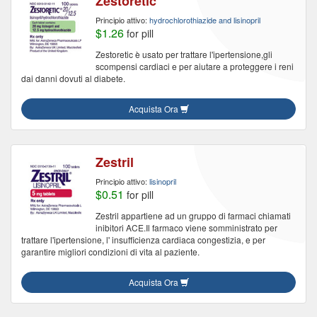
Zestoretic
Principio attivo:
hydrochlorothiazide and lisinopril
$1.26
for pill
Zestoretic è usato per trattare l'ipertensione,gli
scompensi cardiaci e per aiutare a proteggere i reni
dai danni dovuti al diabete.
Acquista Ora
Zestril
Principio attivo:
lisinopril
$0.51
for pill
Zestril appartiene ad un gruppo di farmaci chiamati
inibitori ACE.Il farmaco viene somministrato per
trattare l'ipertensione, l' insufficienza cardiaca congestizia, e per
garantire migliori condizioni di vita al paziente.
Acquista Ora