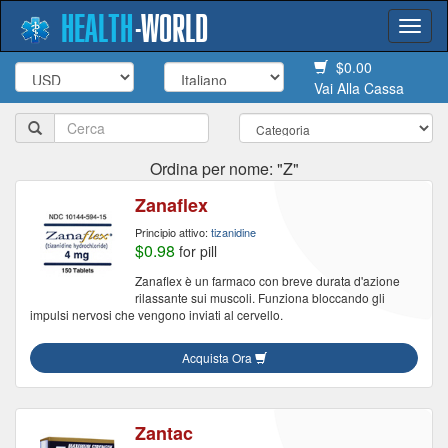
HEALTH
-
WORLD
Togg
navi
$0.00
Vai Alla Cassa
Ordina per nome: "Z"
Zanaflex
Principio attivo:
tizanidine
$0.98
for pill
Zanaflex è un farmaco con breve durata d'azione
rilassante sui muscoli. Funziona bloccando gli
impulsi nervosi che vengono inviati al cervello.
Acquista Ora
Zantac