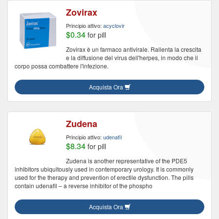
Zovirax
Principio attivo:
acyclovir
$0.34
for pill
Zovirax è un farmaco antivirale. Rallenta la crescita
e la diffusione del virus dell'herpes, in modo che il
corpo possa combattere l'infezione.
Acquista Ora
Zudena
Principio attivo:
udenafil
$8.34
for pill
Zudena is another representative of the PDE5
inhibitors ubiquitously used in contemporary urology. It is commonly
used for the therapy and prevention of erectile dysfunction. The pills
contain udenafil – a reverse inhibitor of the phospho
Acquista Ora