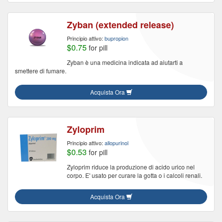
Zyban (extended release)
Principio attivo:
bupropion
$0.75
for pill
Zyban è una medicina indicata ad aiutarti a
smettere di fumare.
Acquista Ora
Zyloprim
Principio attivo:
allopurinol
$0.53
for pill
Zyloprim riduce la produzione di acido urico nel
corpo. E' usato per curare la gotta o i calcoli renali.
Acquista Ora