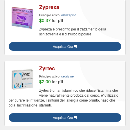
Zyprexa
Principio attivo:
olanzapine
$0.37
for pill
Zyprexa è prescritto per il trattamento della
schizofrenia e il disturbo bipolare
Acquista Ora
Zyrtec
Principio attivo:
cetirizine
$2.00
for pill
Zyrtec è un antistaminico che riduce l'istamina che
viene naturalmente prodotta dal corpo. e' utilizzato
per curare le influenze, i sintomi dell allergia come prurito, naso che
cola, lacrimazione, starnuti.
Acquista Ora