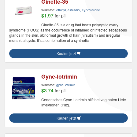
Ginette-35
Wirkstoff:
ethinyl, estradiol, cyproterone
$1.97
for pill
Ginette-35 is a drug that treats polycystic ovary
syndrome (PCOS) as the occurrence of inflamed or infected sebaceous
glands in the skin, abnormal growth of hair (hirsutism) and irregular
menstrual cycle. It’s a combination of a synthetic
Kaufen jetzt
Gyne-lotrimin
Wirkstoff:
gyne-lotrimin
$3.74
for pill
Generisches Gyne-Lotrimin hilft bei vaginalen Hefe-
Infektionen (Pilz).
Kaufen jetzt