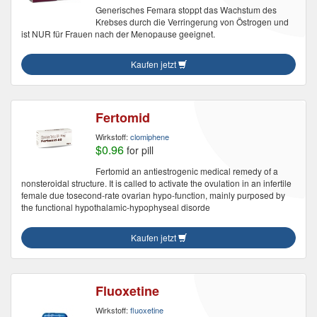
Generisches Femara stoppt das Wachstum des
Krebses durch die Verringerung von Östrogen und
ist NUR für Frauen nach der Menopause geeignet.
Kaufen jetzt
Fertomid
Wirkstoff:
clomiphene
$0.96
for pill
Fertomid an antiestrogenic medical remedy of a
nonsteroidal structure. It is called to activate the ovulation in an infertile
female due tosecond-rate ovarian hypo-function, mainly purposed by
the functional hypothalamic-hypophyseal disorde
Kaufen jetzt
Fluoxetine
Wirkstoff:
fluoxetine