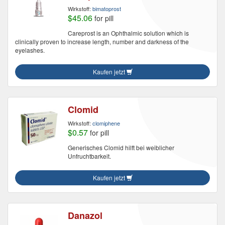
Wirkstoff:
bimatoprost
$45.06
for pill
Careprost is an Ophthalmic solution which is
clinically proven to increase length, number and darkness of the
eyelashes.
Kaufen jetzt
Clomid
Wirkstoff:
clomiphene
$0.57
for pill
Generisches Clomid hilft bei weiblicher
Unfruchtbarkeit.
Kaufen jetzt
Danazol