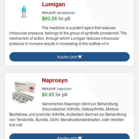
Lumigan
Wirkstoff:
bimatoprost
$60.26
for pill
The medicine is a potent agent that reduces
intraocular pressure, belongs to the group of synthetic prostanoid. The
mechanism of action, through which Lumigan reduces intraocular
pressure in humans results in increasing of the outflow of in
Kaufen jetzt
Naprosyn
Wirkstoff:
naproxen
$0.93
for pill
Generisches Naprosyn dient zur Behandlung
rheumatischer Arthritis, Osteoarthritis, Morbus
Bechterew, und juveniler Arthritis. Außerdem dient es zur Behandlung
von Tendonitis, Bursitis, Gicht, Menstruationskrämpfen, oder leichten
bist mitt
Kaufen jetzt