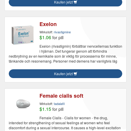
Kaufen jetzt
Exelon
Wirkstoff:
rivastigmine
$1.06
for pill
Exelon (rivastigmin) förbättrar nervcellernas funktion
i hjärnan. Det fungerar genom att förhindra
nedbrytning av en kemikalie som är viktig för processerna för minne,
tänkande och resonemang. Personer med demens har vanligtvis läg
Kaufen jetzt
Female cialis soft
Wirkstoff:
tadalafil
$1.15
for pill
Female Cialis - Cialis for women - the drug,
intended for strengthening of sexual feelings at women who feel
discomfort during a sexual intercourse. It causes a high-level excitation