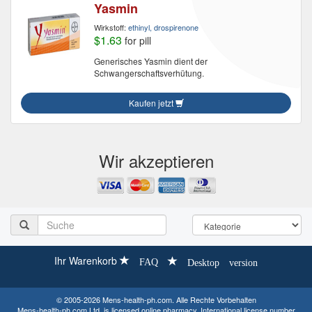
Yasmin
Wirkstoff:
ethinyl, drospirenone
$1.63
for pill
Generisches Yasmin dient der
Schwangerschaftsverhütung.
Kaufen jetzt
Wir akzeptieren
Ihr Warenkorb
FAQ
Desktop version
© 2005-2026 Mens-health-ph.com. Alle Rechte Vorbehalten
Mens-health-ph.com Ltd. is licensed online pharmacy. International license number