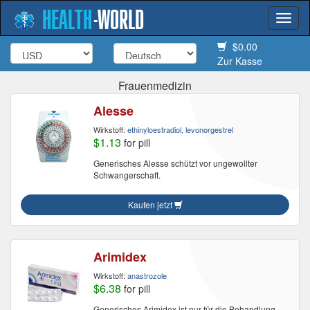
HEALTH
-
WORLD
Togg
navi
$0.00
Zur Kasse
Frauenmedizin
Alesse
Wirkstoff:
ethinyloestradiol, levonorgestrel
$1.13
for pill
Generisches Alesse schützt vor ungewollter
Schwangerschaft.
Kaufen jetzt
Arimidex
Wirkstoff:
anastrozole
$6.38
for pill
Generisches Arimidex ist nur für die Behandlung